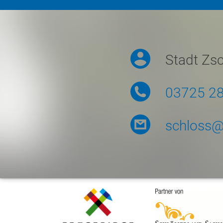
Stadt Zs
03725 2
schloss@