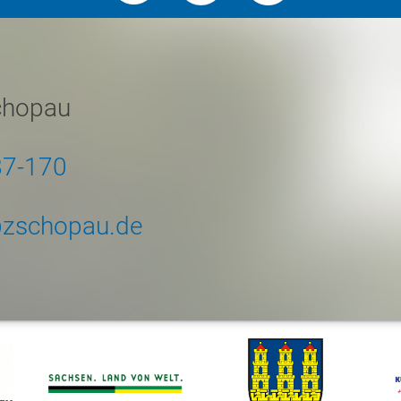
chopau
87-170
zschopau.de