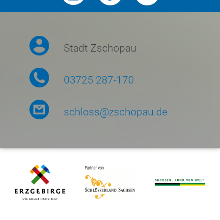
Stadt Zschopau
03725 287-170
schloss@zschopau.de