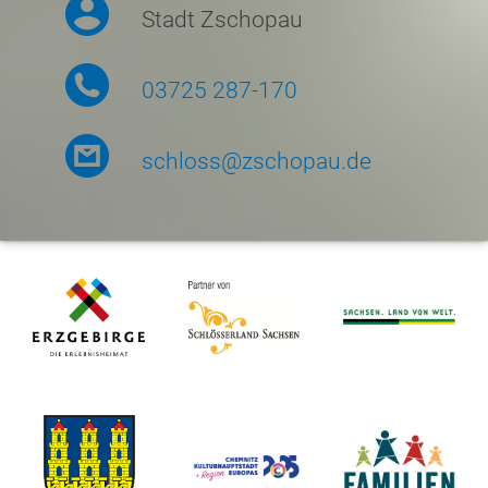
Stadt Zschopau
03725 287-170
schloss@zschopau.de