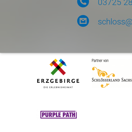
03725 2
schloss@