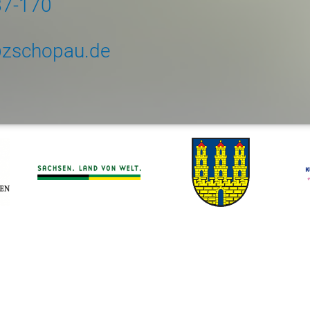
87-170
zschopau.de