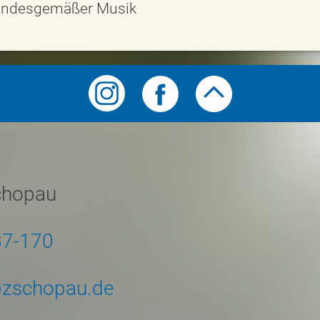
tandesgemäßer Musik
chopau
87-170
zschopau.de