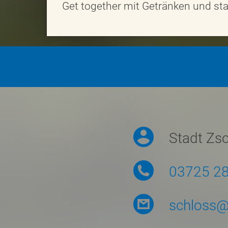
Get together mit Getränken und s
Symbolmenü
Stadt Zs
03725 2
schloss@