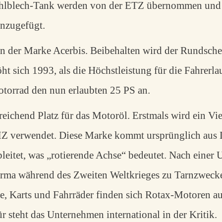
Stahlblech-Tank werden von der ETZ übernommen und 
inzugefügt.
n der Marke Acerbis. Beibehalten wird der Rundsche
t sich 1993, als die Höchstleistung für die Fahrerla
otorrad den nun erlaubten 25 PS an.
reichend Platz für das Motoröl. Erstmals wird ein V
 MZ verwendet. Diese Marke kommt ursprünglich aus
ableitet, was „rotierende Achse“ bedeutet. Nach eine
Firma während des Zweiten Weltkrieges zu Tarnzwecke
e, Karts und Fahrräder finden sich Rotax-Motoren au
r steht das Unternehmen international in der Kritik.