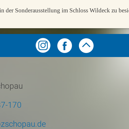
in der Sonderausstellung im Schloss Wildeck zu besi
chopau
87-170
zschopau.de