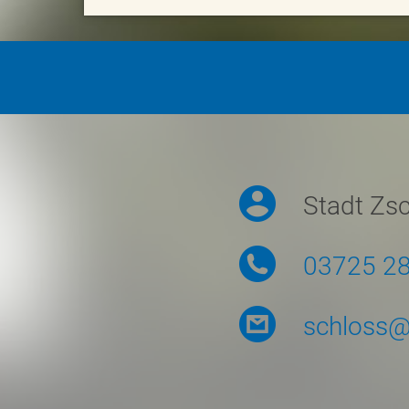
Symbolmenü
Stadt Zs
03725 2
schloss@