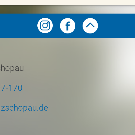
chopau
87-170
zschopau.de