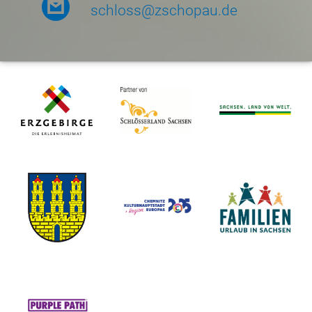
schloss@zschopau.de