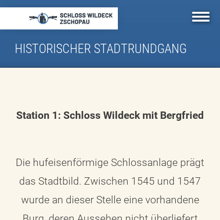
Skip
to
main
content
HISTORISCHER STADTRUNDGANG
Station 1: Schloss Wildeck mit Bergfried
Die hufeisenförmige Schlossanlage prägt
das Stadtbild. Zwischen 1545 und 1547
wurde an dieser Stelle eine vorhandene
Burg, deren Aussehen nicht überliefert